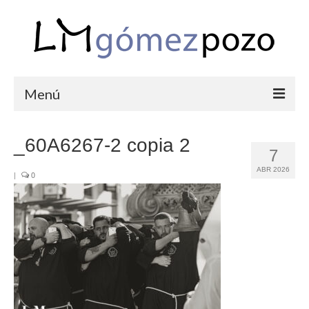
Menú
PORTFOLIO
_60A6267-2 copia 2
7
BODAS
ABR 2026
|
0
COMUNIONES
CORPORATIVAS
SEMANA SANTA
BLOG
SOBRE LM