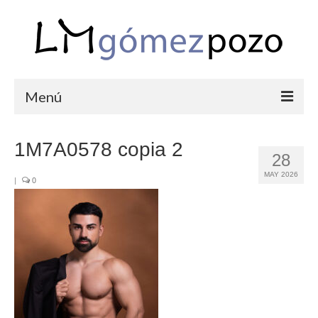
Menú
PORTFOLIO
1M7A0578 copia 2
28
BODAS
MAY 2026
|
0
COMUNIONES
CORPORATIVAS
SEMANA SANTA
BLOG
SOBRE LM