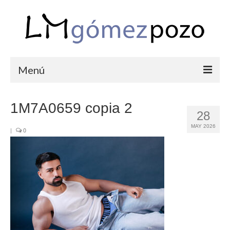
Menú
PORTFOLIO
1M7A0659 copia 2
28
BODAS
MAY 2026
|
0
COMUNIONES
CORPORATIVAS
SEMANA SANTA
BLOG
SOBRE LM