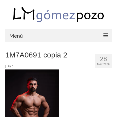
Menú
PORTFOLIO
1M7A0691 copia 2
28
BODAS
MAY 2026
|
0
COMUNIONES
CORPORATIVAS
SEMANA SANTA
BLOG
SOBRE LM