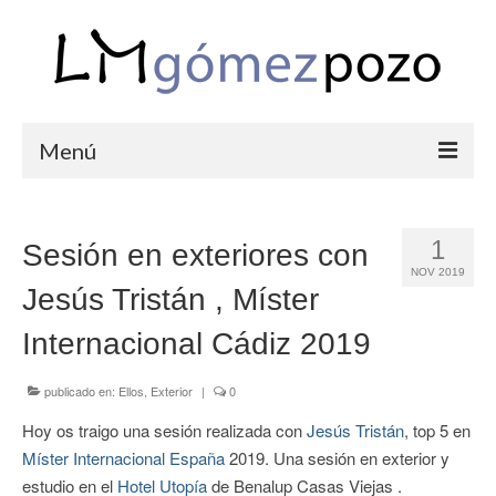
Menú
PORTFOLIO
1
Sesión en exteriores con
BODAS
NOV 2019
Jesús Tristán , Míster
COMUNIONES
Internacional Cádiz 2019
CORPORATIVAS
SEMANA SANTA
publicado en:
Ellos
,
Exterior
|
0
Hoy os traigo una sesión realizada con
Jesús Tristán
, top 5 en
BLOG
Míster Internacional España
2019. Una sesión en exterior y
SOBRE LM
estudio en el
Hotel Utopía
de Benalup Casas Viejas .