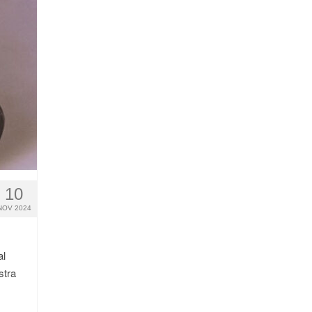
10
NOV 2024
al
stra