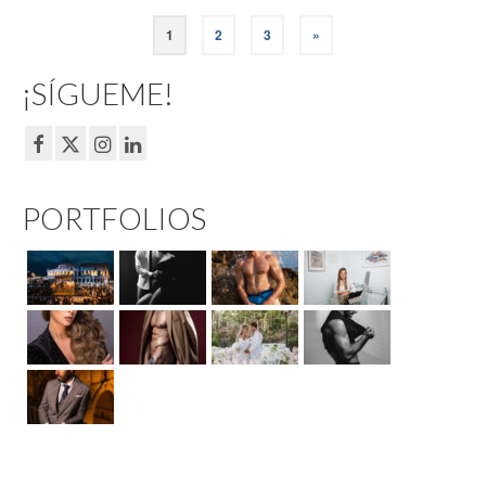
Paginación
1
2
3
»
de
¡SÍGUEME!
entradas
PORTFOLIOS