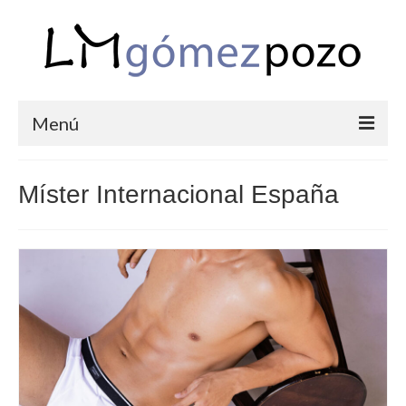
Menú
PORTFOLIO
Míster Internacional España
BODAS
COMUNIONES
CORPORATIVAS
SEMANA SANTA
BLOG
SOBRE LM