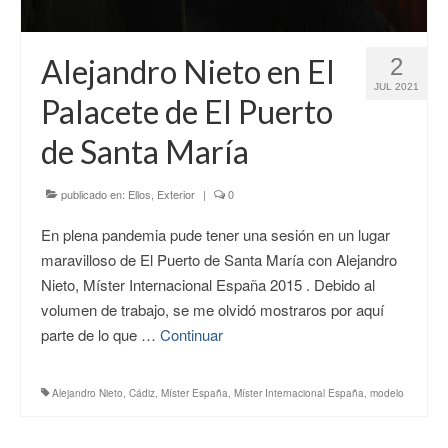
Alejandro Nieto en El
2
JUL 2021
Palacete de El Puerto
de Santa María
publicado en:
Ellos
,
Exterior
|
0
En plena pandemia pude tener una sesión en un lugar
maravilloso de El Puerto de Santa María con Alejandro
Nieto, Míster Internacional España 2015 . Debido al
volumen de trabajo, se me olvidó mostraros por aquí
parte de lo que …
Continuar
Alejandro Nieto
,
Cádiz
,
Míster España
,
Míster Internacional España
,
modelo