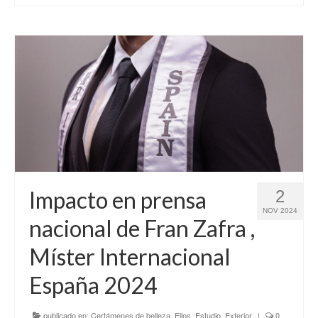
Impacto en prensa
2
NOV 2024
nacional de Fran Zafra ,
Míster Internacional
España 2024
publicado en:
Certámenes de belleza
,
Ellos
,
Estudio
,
Exterior
|
0