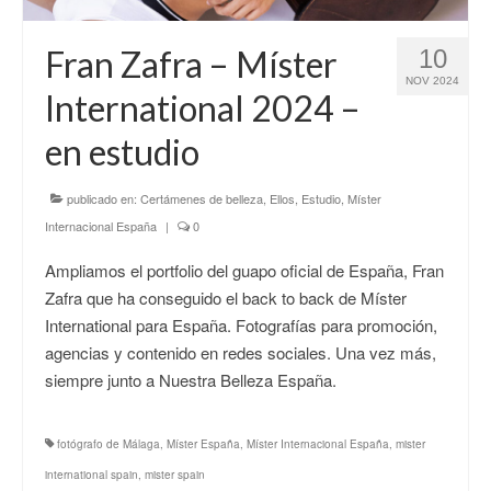
CONTACTO
Fran Zafra – Míster
10
NOV 2024
International 2024 –
en estudio
publicado en:
Certámenes de belleza
,
Ellos
,
Estudio
,
Míster
Internacional España
|
0
Ampliamos el portfolio del guapo oficial de España, Fran
Zafra que ha conseguido el back to back de Míster
International para España. Fotografías para promoción,
agencias y contenido en redes sociales. Una vez más,
siempre junto a Nuestra Belleza España.
fotógrafo de Málaga
,
Míster España
,
Míster Internacional España
,
mister
international spain
,
mister spain