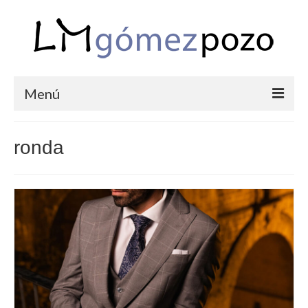
Menú
PORTFOLIO
ronda
BODAS
COMUNIONES
CORPORATIVAS
SEMANA SANTA
BLOG
SOBRE LM