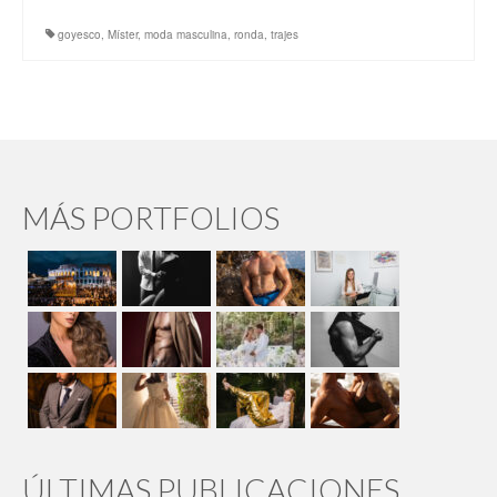
goyesco
,
Míster
,
moda masculina
,
ronda
,
trajes
MÁS PORTFOLIOS
ÚLTIMAS PUBLICACIONES