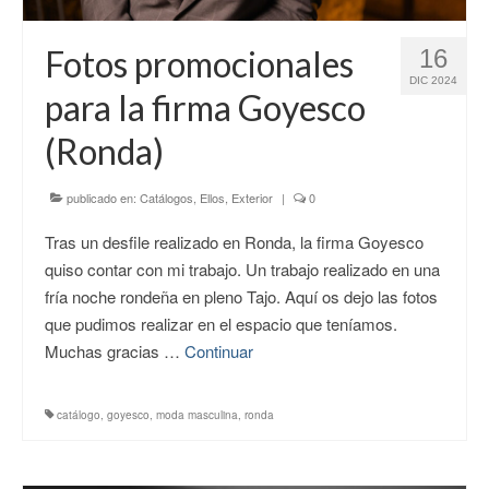
CONTACTO
Fotos promocionales
16
DIC 2024
para la firma Goyesco
(Ronda)
publicado en:
Catálogos
,
Ellos
,
Exterior
|
0
Tras un desfile realizado en Ronda, la firma Goyesco
quiso contar con mi trabajo. Un trabajo realizado en una
fría noche rondeña en pleno Tajo. Aquí os dejo las fotos
que pudimos realizar en el espacio que teníamos.
Muchas gracias …
Continuar
catálogo
,
goyesco
,
moda masculina
,
ronda