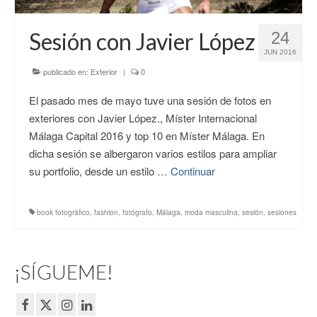
CONTACTO
Sesión con Javier López
24
JUN 2016
publicado en:
Exterior
|
0
El pasado mes de mayo tuve una sesión de fotos en
exteriores con Javier López., Míster Internacional
Málaga Capital 2016 y top 10 en Míster Málaga. En
dicha sesión se albergaron varios estilos para ampliar
su portfolio, desde un estilo …
Continuar
book fotográfico
,
fashion
,
fotógrafo
,
Málaga
,
moda masculina
,
sesión
,
sesiones
¡SÍGUEME!