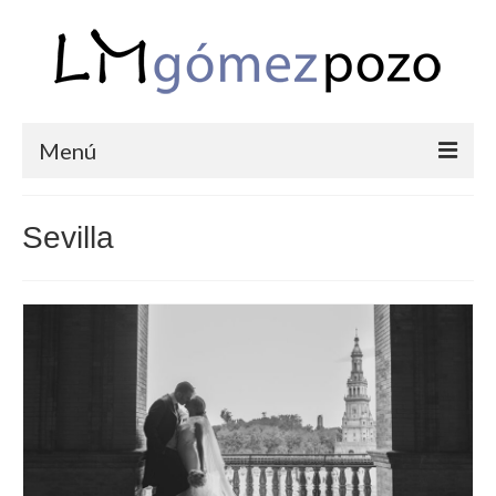
Menú
PORTFOLIO
Sevilla
BODAS
COMUNIONES
CORPORATIVAS
SEMANA SANTA
BLOG
SOBRE LM