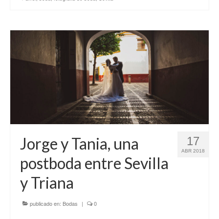
Jorge y Tania, una
17
ABR 2018
postboda entre Sevilla
y Triana
publicado en:
Bodas
|
0