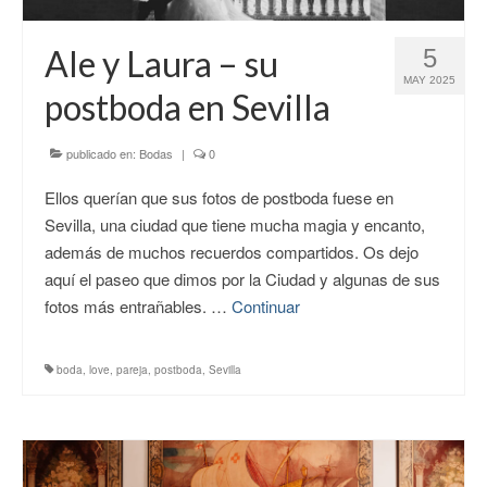
CONTACTO
Ale y Laura – su
5
MAY 2025
postboda en Sevilla
publicado en:
Bodas
|
0
Ellos querían que sus fotos de postboda fuese en
Sevilla, una ciudad que tiene mucha magia y encanto,
además de muchos recuerdos compartidos. Os dejo
aquí el paseo que dimos por la Ciudad y algunas de sus
fotos más entrañables. …
Continuar
boda
,
love
,
pareja
,
postboda
,
Sevilla