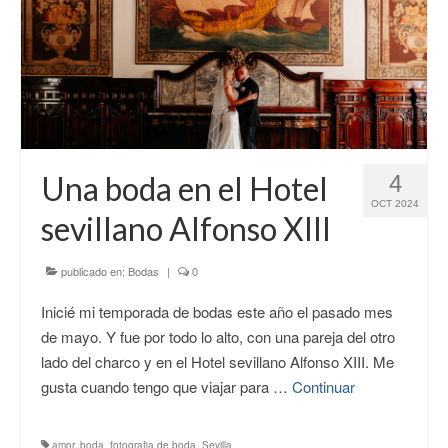
Una boda en el Hotel
4
OCT 2024
sevillano Alfonso XIII
publicado en:
Bodas
|
0
Inicié mi temporada de bodas este año el pasado mes
de mayo. Y fue por todo lo alto, con una pareja del otro
lado del charco y en el Hotel sevillano Alfonso XIII. Me
gusta cuando tengo que viajar para …
Continuar
amor
,
boda
,
fotografia de boda
,
Sevilla