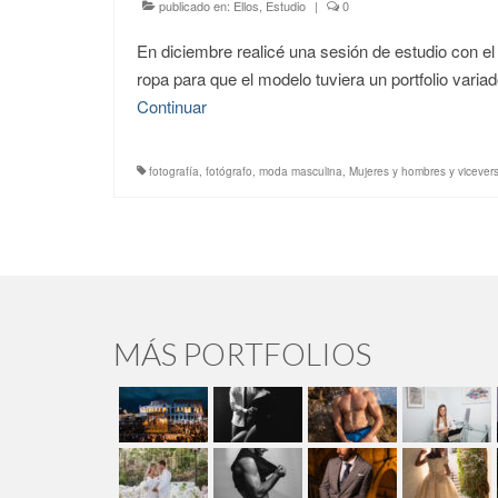
publicado en:
Ellos
,
Estudio
|
0
En diciembre realicé una sesión de estudio con e
ropa para que el modelo tuviera un portfolio var
Continuar
fotografía
,
fotógrafo
,
moda masculina
,
Mujeres y hombres y vicever
MÁS PORTFOLIOS