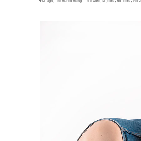
Málaga
,
miss mundo málaga
,
miss world
,
Mujeres y hombres y vicev