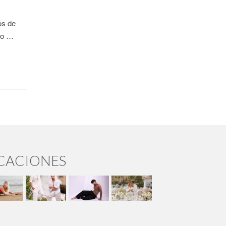
os de
ado …
ICACIONES