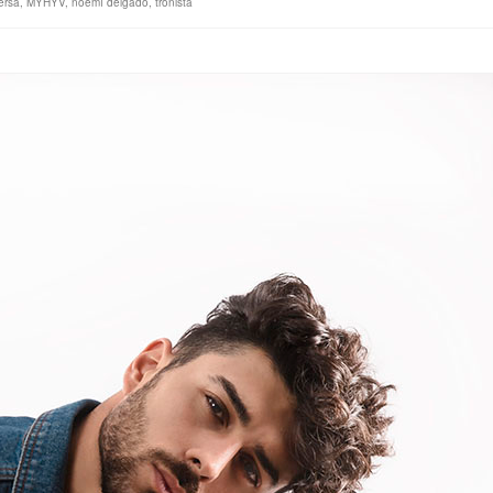
ersa
,
MYHYV
,
noemí delgado
,
tronista