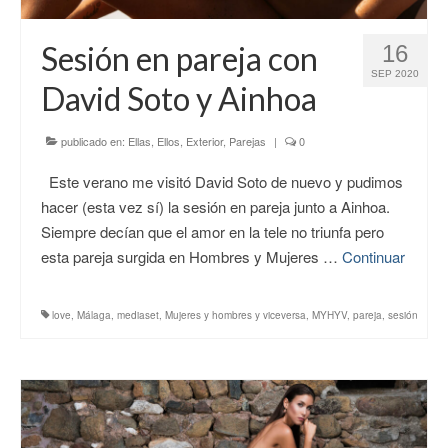
CONTACTO
Sesión en pareja con
16
SEP 2020
David Soto y Ainhoa
publicado en:
Ellas
,
Ellos
,
Exterior
,
Parejas
|
0
Este verano me visitó David Soto de nuevo y pudimos
hacer (esta vez sí) la sesión en pareja junto a Ainhoa.
Siempre decían que el amor en la tele no triunfa pero
esta pareja surgida en Hombres y Mujeres …
Continuar
love
,
Málaga
,
mediaset
,
Mujeres y hombres y viceversa
,
MYHYV
,
pareja
,
sesión