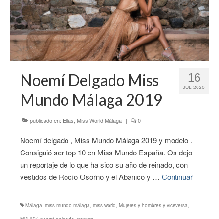
Noemí Delgado Miss
16
JUL 2020
Mundo Málaga 2019
publicado en:
Ellas
,
Miss World Málaga
|
0
Noemí delgado , Miss Mundo Málaga 2019 y modelo .
Consiguió ser top 10 en Miss Mundo España. Os dejo
un reportaje de lo que ha sido su año de reinado, con
vestidos de Rocío Osorno y el Abanico y …
Continuar
Málaga
,
miss mundo málaga
,
miss world
,
Mujeres y hombres y viceversa
,
MYHYV
,
noemí delgado
,
tronista