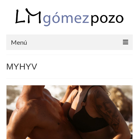
Menú
PORTFOLIO
MYHYV
BODAS
COMUNIONES
CORPORATIVAS
SEMANA SANTA
BLOG
SOBRE LM