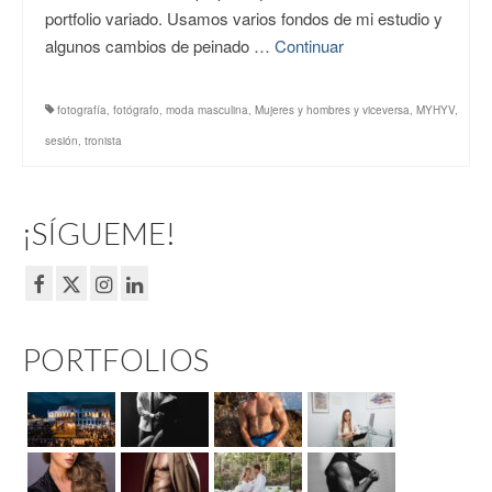
portfolio variado. Usamos varios fondos de mi estudio y
algunos cambios de peinado …
Continuar
fotografía
,
fotógrafo
,
moda masculina
,
Mujeres y hombres y viceversa
,
MYHYV
,
sesión
,
tronista
¡SÍGUEME!
PORTFOLIOS