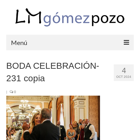
Menú
PORTFOLIO
BODA CELEBRACIÓN-
4
BODAS
231 copia
OCT 2024
COMUNIONES
|
0
CORPORATIVAS
SEMANA SANTA
BLOG
SOBRE LM