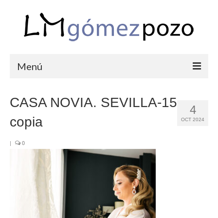
Menú
PORTFOLIO
CASA NOVIA. SEVILLA-15
4
BODAS
copia
OCT 2024
COMUNIONES
|
0
CORPORATIVAS
SEMANA SANTA
BLOG
SOBRE LM