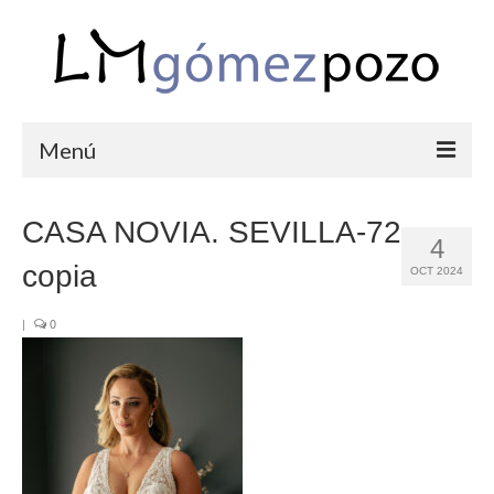
Menú
PORTFOLIO
CASA NOVIA. SEVILLA-72
4
BODAS
copia
OCT 2024
COMUNIONES
|
0
CORPORATIVAS
SEMANA SANTA
BLOG
SOBRE LM