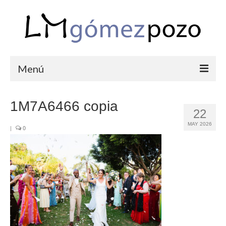
Menú
PORTFOLIO
1M7A6466 copia
22
BODAS
MAY 2026
|
0
COMUNIONES
CORPORATIVAS
SEMANA SANTA
BLOG
SOBRE LM