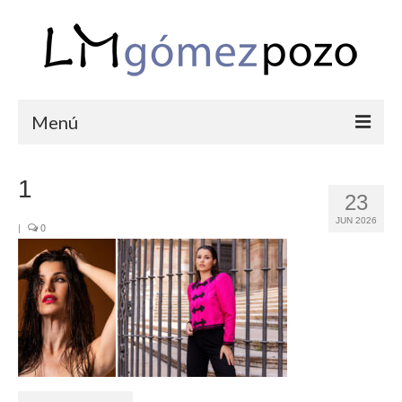
Menú
PORTFOLIO
1
23
BODAS
JUN 2026
|
0
COMUNIONES
CORPORATIVAS
SEMANA SANTA
BLOG
SOBRE LM