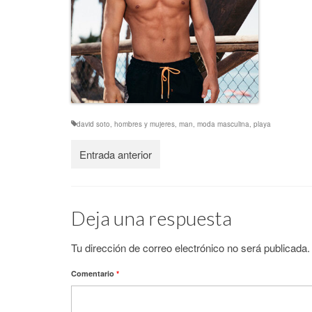
david soto
,
hombres y mujeres
,
man
,
moda masculina
,
playa
Entrada anterior
Deja una respuesta
Tu dirección de correo electrónico no será publicada.
Comentario
*