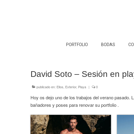
PORTFOLIO
BODAS
CO
David Soto – Sesión en pl
publicado en:
Ellos
,
Exterior
,
Playa
|
0
Hoy os dejo uno de los trabajos del verano pasado. 
bañadores y poses para renovar su portfolio .