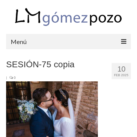
Menú
PORTFOLIO
SESIÓN-75 copia
10
BODAS
FEB 2025
|
0
COMUNIONES
CORPORATIVAS
SEMANA SANTA
BLOG
SOBRE LM