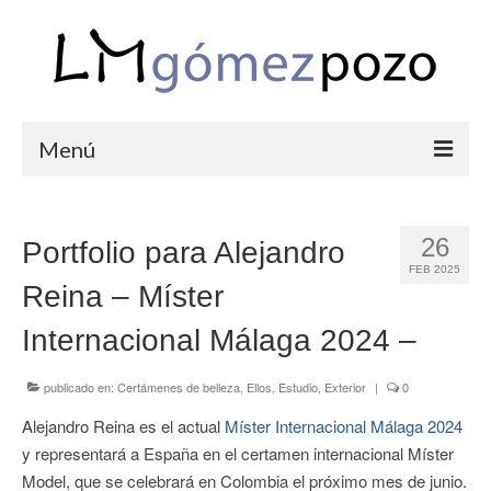
Menú
PORTFOLIO
26
Portfolio para Alejandro
BODAS
FEB 2025
Reina – Míster
COMUNIONES
Internacional Málaga 2024 –
CORPORATIVAS
SEMANA SANTA
publicado en:
Certámenes de belleza
,
Ellos
,
Estudio
,
Exterior
|
0
Alejandro Reina es el actual
Míster Internacional Málaga 2024
BLOG
y representará a España en el certamen internacional Míster
SOBRE LM
Model, que se celebrará en Colombia el próximo mes de junio.