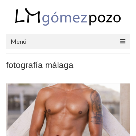
Menú
PORTFOLIO
fotografía málaga
BODAS
COMUNIONES
CORPORATIVAS
SEMANA SANTA
BLOG
SOBRE LM