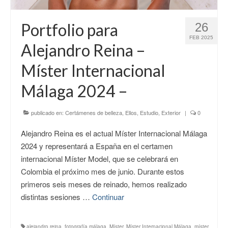
CONTACTO
Portfolio para
26
FEB 2025
Alejandro Reina –
Míster Internacional
Málaga 2024 –
publicado en:
Certámenes de belleza
,
Ellos
,
Estudio
,
Exterior
|
0
Alejandro Reina es el actual Míster Internacional Málaga
2024 y representará a España en el certamen
internacional Míster Model, que se celebrará en
Colombia el próximo mes de junio. Durante estos
primeros seis meses de reinado, hemos realizado
distintas sesiones …
Continuar
alejandro reina
,
fotografía málaga
,
Míster
,
Míster Internacional Málaga
,
míster