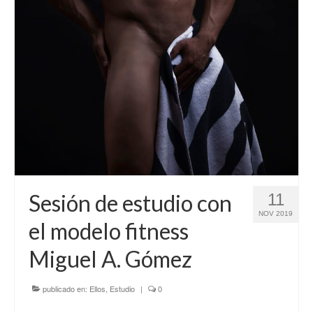
Sesión de estudio con
11
NOV 2019
el modelo fitness
Miguel A. Gómez
publicado en:
Ellos
,
Estudio
|
0